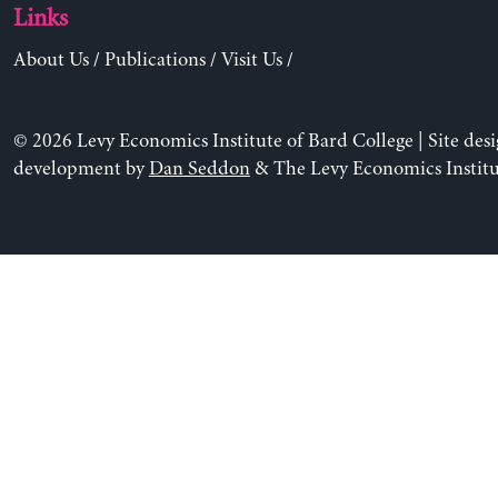
Links
About Us
/
Publications
/
Visit Us
/
© 2026 Levy Economics Institute of Bard College | Site des
development by
Dan Seddon
& The Levy Economics Institu