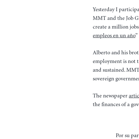
Yesterday I participa
MMT and the Job Gua
create a million jobs
empleos en un año
”
Alberto and his brot
employment is not te
and sustained. MMT 
sovereign governme
The newspaper
arti
the finances of a go
Por su parte, Randall Wray, que ha estado presente en la presentación de la propuesta, ha