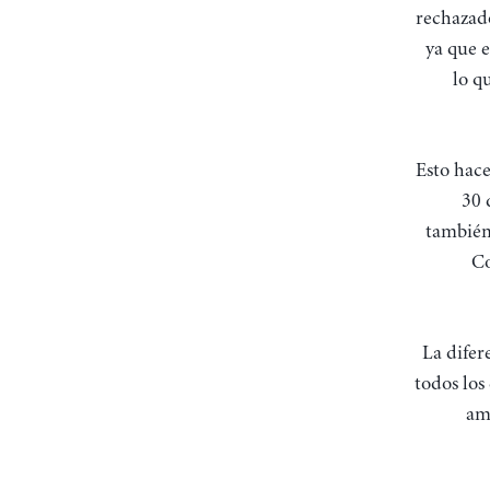
rechazado
ya que 
lo q
Esto hace
30 
también 
Co
La difer
todos los
amb