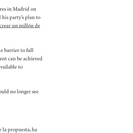
tures in Madrid on
is party’s plan to
 crear un millón de
 barrier to full
yment can be achieved
vailable to
ould no longer see