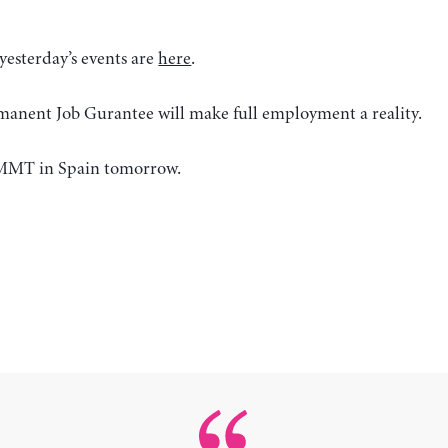
yesterday’s events are
here
.
manent Job Gurantee will make full employment a reality.
n MMT in Spain tomorrow.