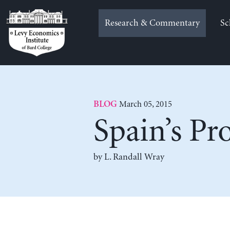
Skip
to
Research & Commentary
Sc
content
March 05, 2015
BLOG
Spain’s Pr
by L. Randall Wray