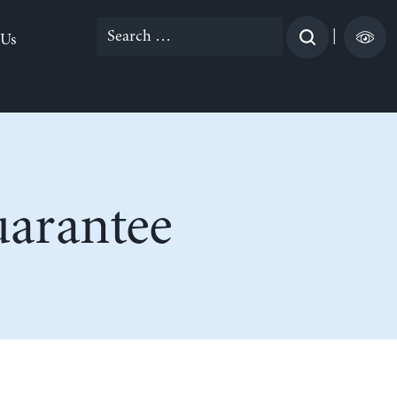
Search
|
 Us
for:
uarantee