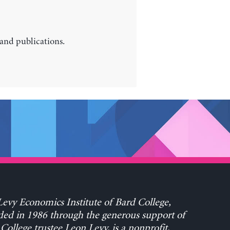
 and publications.
evy Economics Institute of Bard College,
ed in 1986 through the generous support of
College trustee Leon Levy, is a nonprofit,