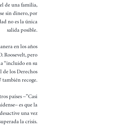
l de una familia,
e sin dinero, por
dad no es la única
salida posible.
manera en los años
D. Roosevelt, pero
a “incluido en su
al de los Derechos
 también recoge.
tros países –”Casi
nidense– es que la
desactive una vez
superada la crisis.