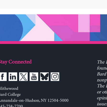
Stay Connected
The L
found
Bard 
nonpa
The L
Blithewood
or ot
ard College
opini
Annandale-on-Hudson, NY 12504-5000
issue
845-758-7700