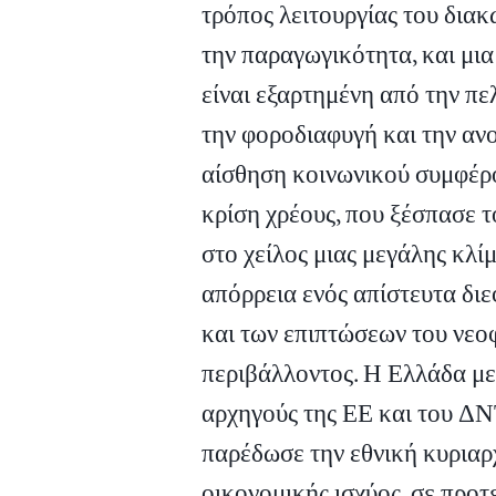
τρόπος λειτουργίας του δια
την παραγωγικότητα, και μι
είναι εξαρτημένη από την πε
την φοροδιαφυγή και την ανο
αίσθηση κοινωνικού συμφέρο
κρίση χρέους, που ξέσπασε το
στο χείλος μιας μεγάλης κλί
απόρρεια ενός απίστευτα δι
και των επιπτώσεων του νεο
περιβάλλοντος. Η Ελλάδα με
αρχηγούς της ΕΕ και του ΔΝ
παρέδωσε την εθνική κυριαρχ
οικονομικής ισχύος, σε προτ