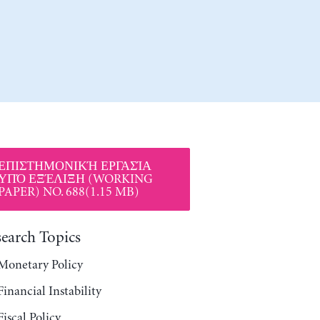
ΕΠΙΣΤΗΜΟΝΙΚΉ ΕΡΓΑΣΊΑ
ΥΠΌ ΕΞΈΛΙΞΗ (WORKING
PAPER) NO. 688(1.15 MB)
search Topics
Monetary Policy
Financial Instability
Fiscal Policy