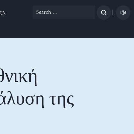
Search
|
 Us
for:
θνική
άλυση της