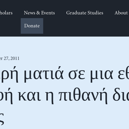
holars
News & Events
Graduate Studies
About
Donate
r 27, 2011
ρή ματιά σε μια ε
ή και η πιθανή δι
ς