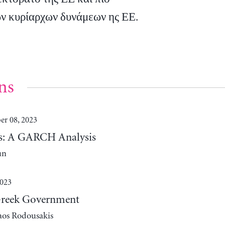
ων κυρίαρχων δυνάμεων ης ΕΕ.
ns
r 08, 2023
lds: A GARCH Analysis
un
2023
Greek Government
aos Rodousakis