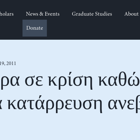
holars
News & Events
Graduate Studies
About
Donate
19, 2011
α σε κρίση καθώ
 κατάρρευση ανε