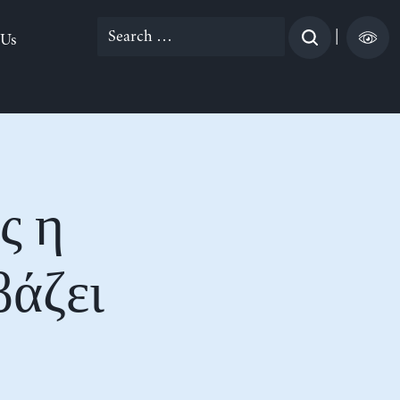
Search
|
 Us
for:
ς η
βάζει