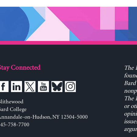
Stay Connected
The L
found
Bard 
nonpa
The L
Blithewood
or ot
ard College
opini
Annandale-on-Hudson, NY 12504-5000
issue
845-758-7700
argum