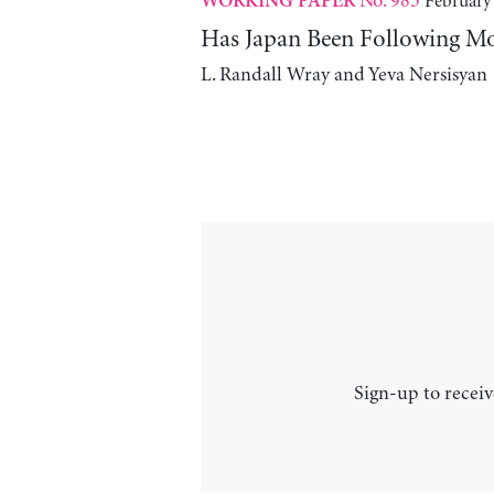
No. 985
February
WORKING PAPER
Has Japan Been Following M
L. Randall Wray and Yeva Nersisyan
Sign-up to receiv