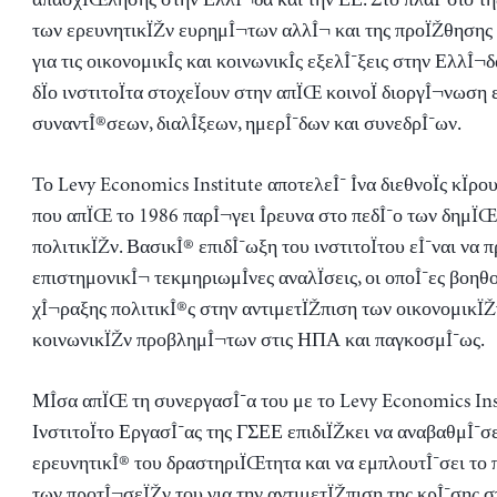
των ερευνητικÏŽν ευρημÎ¬των αλλÎ¬ και της προÏŽθησης
για τις οικονομικÎ­ς και κοινωνικÎ­ς εξελÎ¯ξεις στην ΕλλÎ¬
δÏο ινστιτοÏτα στοχεÏουν στην απÏŒ κοινοÏ διοργÎ¬νωση
συναντÎ®σεων, διαλÎ­ξεων, ημερÎ¯δων και συνεδρÎ¯ων.
Το Levy Economics Institute αποτελεÎ¯ Î­να διεθνοÏς κÏρου
που απÏŒ το 1986 παρÎ¬γει Î­ρευνα στο πεδÎ¯ο των δημÏ
πολιτικÏŽν. ΒασικÎ® επιδÎ¯ωξη του ινστιτοÏτου εÎ¯ναι να π
επιστημονικÎ¬ τεκμηριωμÎ­νες αναλÏσεις, οι οποÎ¯ες βοηθο
χÎ¬ραξης πολιτικÎ®ς στην αντιμετÏŽπιση των οικονομικÏŽ
κοινωνικÏŽν προβλημÎ¬των στις ΗΠΑ και παγκοσμÎ¯ως.
ΜÎ­σα απÏŒ τη συνεργασÎ¯α του με το Levy Economics Inst
ΙνστιτοÏτο ΕργασÎ¯ας της ΓΣΕΕ επιδιÏŽκει να αναβαθμÎ¯σε
ερευνητικÎ® του δραστηριÏŒτητα και να εμπλουτÎ¯σει το
των προτÎ¬σεÏŽν του για την αντιμετÏŽπιση της κρÎ¯σης 