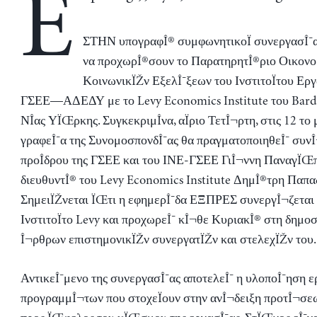
E
ΣΤΗΝ υπογραφÎ® συμφωνητικοÏ συνεργασÎ¯ας
να προχωρÎ®σουν το ΠαρατηρητÎ®ριο Οικονο
ΚοινωνικÏŽν ΕξελÎ¯ξεων του ΙνστιτοÏτου Εργ
ΓΣΕΕ—ΑΔΕΔΥ με το Levy Economics Institute του Bard 
ΝÎ­ας ΥÏŒρκης. ΣυγκεκριμÎ­να, αÏριο ΤετÎ¬ρτη, στις 12 το 
γραφεÎ¯α της ΣυνομοσπονδÎ¯ας θα πραγματοποιηθεÎ¯ συν
προÎ­δρου της ΓΣΕΕ και του ΙΝΕ-ΓΣΕΕ ΓιÎ¬ννη ΠαναγÏŒ
διευθυντÎ® του Levy Economics Institute ΔημÎ®τρη Παπα
ΣημειÏŽνεται ÏŒτι η εφημερÎ¯δα ΕΞΠΡΕΣ συνεργÎ¬ζεται 
ΙνστιτοÏτο Levy και προχωρεÎ¯ κÎ¬θε ΚυριακÎ® στη δημο
Î¬ρθρων επιστημονικÏŽν συνεργατÏŽν και στελεχÏŽν του.
ΑντικεÎ¯μενο της συνεργασÎ¯ας αποτελεÎ¯ η υλοποÎ¯ηση ε
προγραμμÎ¬των που στοχεÏουν στην ανÎ¬δειξη προτÎ¬σεω