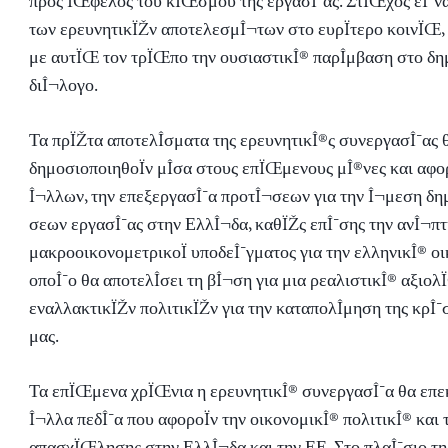
προς ÏŒφελος του κÏŒσμου της εργασÎ¯ας. ΣτÏŒχος εÎ¯να
των ερευνητικÏŽν αποτελεσμÎ¬των στο ευρÏτερο κοινÏŒ, 
με αυτÏŒ τον τρÏŒπο την ουσιαστικÎ® παρÎ­μβαση στο δ
διÎ¬λογο.
Τα πρÏŽτα αποτελÎ­σματα της ερευνητικÎ®ς συνεργασÎ¯ας 
δημοσιοποιηθοÏν μÎ­σα στους επÏŒμενους μÎ®νες και αφορο
Î¬λλων, την επεξεργασÎ¯α προτÎ¬σεων για την Î¬μεση δημ
σεων εργασÎ¯ας στην ΕλλÎ¬δα, καθÏŽς επÎ¯σης την ανÎ¬π
μακροοικονομετρικοÏ υποδεÎ¯γματος για την ελληνικÎ® οι
οποÎ¯ο θα αποτελÎ­σει τη βÎ¬ση για μια ρεαλιστικÎ® αξιο
εναλλακτικÏŽν πολιτικÏŽν για την καταπολÎ­μηση της κρÎ¯
μας.
Τα επÏŒμενα χρÏŒνια η ερευνητικÎ® συνεργασÎ¯α θα επεκ
Î¬λλα πεδÎ¯α που αφοροÏν την οικονομικÎ® πολιτικÎ® και 
απασχÏŒλησης στην ΕλλÎ¬δα και την ΕΕ. Στο πλαÎ¯σιο τη