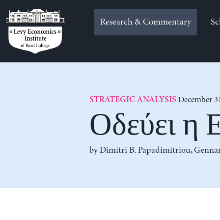
Skip
to
Research & Commentary
Sc
content
December 31
STRATEGIC ANALYSIS
Οδεύει η 
by
Dimitri B. Papadimitriou
,
Gennar