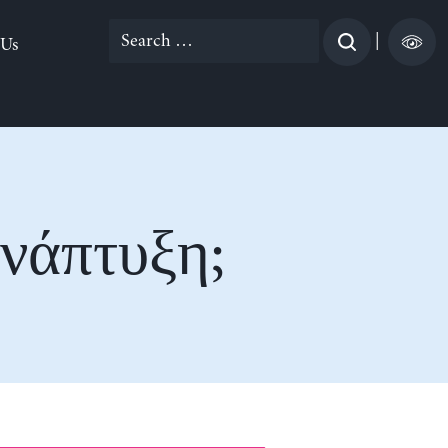
Search
|
 Us
for:
ανάπτυξη;