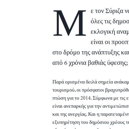
Μ
ε τον Σύριζα 
όλες τις δημοσ
εκλογική αναμ
είναι οι προο
στο δρόμο της ανάπτυξης κα
από 6 χρόνια βαθιάς ύφεσης;
Παρά ορισμένα δειλά σημεία ανάκαμ
τουρισμού, οι πρόσφατοι βραχυπρόθ
πτώση για το 2014. Σύμφωνα με τις ε
είναι ανεπαρκής για την αντιμετώπι
και της ανεργίας. Και η παρατεταμέν
εξυπηρέτηση του δημόσιου χρέους τη