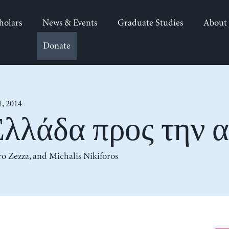
holars
News & Events
Graduate Studies
About
Donate
, 2014
Ελλάδα προς την 
o Zezza
, and
Michalis Nikiforos