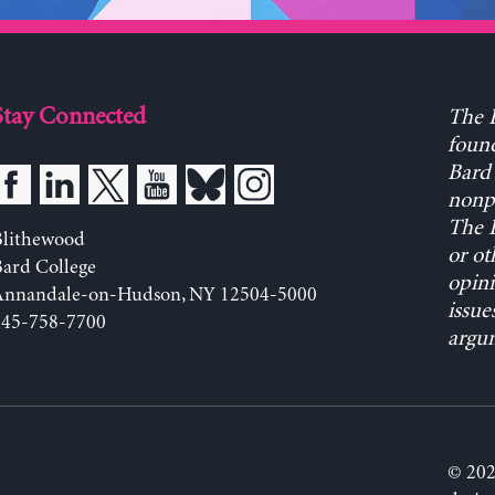
Stay Connected
The L
found
Bard 
nonpa
The L
Blithewood
or ot
ard College
opini
Annandale-on-Hudson, NY 12504-5000
issue
845-758-7700
argum
© 202