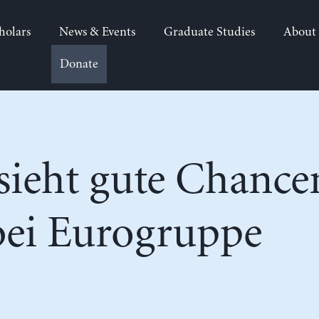
holars
News & Events
Graduate Studies
About
Donate
sieht gute Chance
bei Eurogruppe