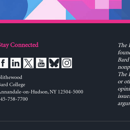
Stay Connected
The L
found
Bard 
nonpa
The L
Blithewood
or ot
ard College
opini
Annandale-on-Hudson, NY 12504-5000
issue
845-758-7700
argum