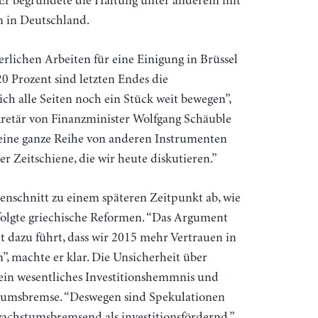
 Er begründete die Haltung unter anderem mit
n in Deutschland.
rlichen Arbeiten für eine Einigung in Brüssel
20 Prozent sind letzten Endes die
 sich alle Seiten noch ein Stück weit bewegen”,
kretär von Finanzminister Wolfgang Schäuble
eine ganze Reihe von anderen Instrumenten
r Zeitschiene, die wir heute diskutieren.”
nschnitt zu einem späteren Zeitpunkt ab, wie
olgte griechische Reformen. “Das Argument
ht dazu führt, dass wir 2015 mehr Vertrauen in
”, machte er klar. Die Unsicherheit über
i ein wesentliches Investitionshemmnis und
tumsbremse. “Deswegen sind Spekulationen
chstumsbremsend als investitionsfördernd.”