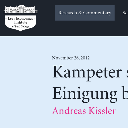
Skip
to
Research & Commentary
Sc
content
November 26, 2012
Kampeter 
Einigung 
Andreas Kissler