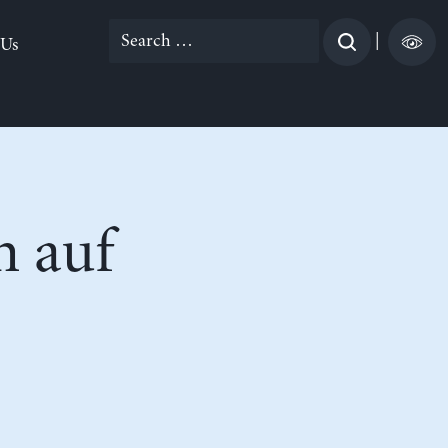
Search
|
 Us
for:
n auf