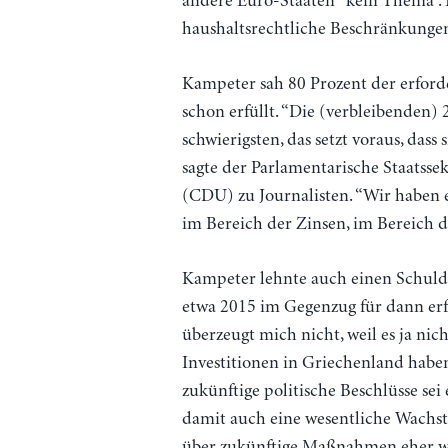
andere Euro-Staaten “kein Thema”.
haushaltsrechtliche Beschränkunge
Kampeter sah 80 Prozent der erforde
schon erfüllt. “Die (verbleibenden) 
schwierigsten, das setzt voraus, dass
sagte der Parlamentarische Staatsse
(CDU) zu Journalisten. “Wir haben 
im Bereich der Zinsen, im Bereich de
Kampeter lehnte auch einen Schulde
etwa 2015 im Gegenzug für dann erf
überzeugt mich nicht, weil es ja nic
Investitionen in Griechenland haben
zukünftige politische Beschlüsse se
damit auch eine wesentliche Wachs
über zukünftige Maßnahmen eher wa