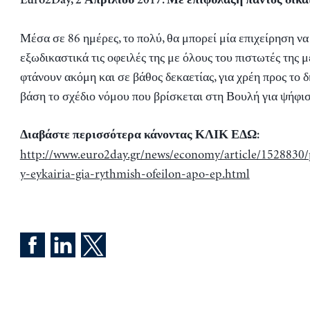
Euro2Day, 2 Απριλίου 2017. Με επιφύλαξη παντός δικα
Μέσα σε 86 ημέρες, το πολύ, θα μπορεί μία επιχείρηση να
εξωδικαστικά τις οφειλές της με όλους του πιστωτές της με
φτάνουν ακόμη και σε βάθος δεκαετίας, για χρέη προς το 
βάση το σχέδιο νόμου που βρίσκεται στη Βουλή για ψήφ
Διαβάστε περισσότερα κάνοντας ΚΛΙΚ ΕΔΩ:
http://www.euro2day.gr/news/economy/article/1528830
y-eykairia-gia-rythmish-ofeilon-apo-ep.html