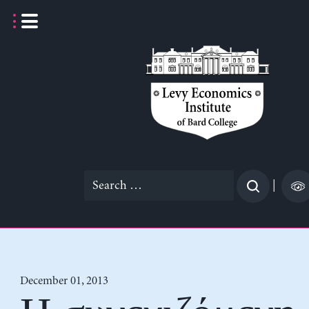
Skip
to
content
Search
|
for:
December 01, 2013