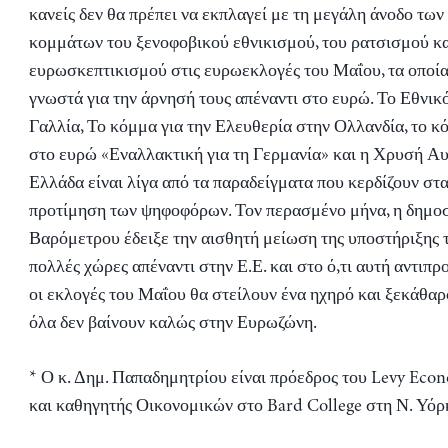
κανείς δεν θα πρέπει να εκπλαγεί με τη μεγάλη άνοδο τω
κομμάτων του ξενοφοβικού εθνικισμού, του ρατσισμού κα
ευρωσκεπτικισμού στις ευρωεκλογές του Μαΐου, τα οποία
γνωστά για την άρνησή τους απέναντι στο ευρώ. Το Εθνι
Γαλλία, Το κόμμα για την Ελευθερία στην Ολλανδία, το κ
στο ευρώ «Εναλλακτική για τη Γερμανία» και η Χρυσή Α
Ελλάδα είναι λίγα από τα παραδείγματα που κερδίζουν στ
προτίμηση των ψηφοφόρων. Τον περασμένο μήνα, η δημο
Βαρόμετρου έδειξε την αισθητή μείωση της υποστήριξης 
πολλές χώρες απέναντι στην Ε.Ε. και στο ό,τι αυτή αντιπρ
οι εκλογές του Μαΐου θα στείλουν ένα ηχηρό και ξεκάθαρ
όλα δεν βαίνουν καλώς στην Ευρωζώνη.
* Ο κ. Δημ. Παπαδημητρίου είναι πρόεδρος του Levy Econ
και καθηγητής Οικονομικών στο Bard College στη Ν. Υόρ