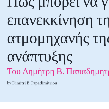
Πώς μπορεί να γ
επανεκκίνηση τ
ατμομηχανής τη
ανάπτυξης
Του Δημήτρη Β. Παπαδημητ
by
Dimitri B. Papadimitriou