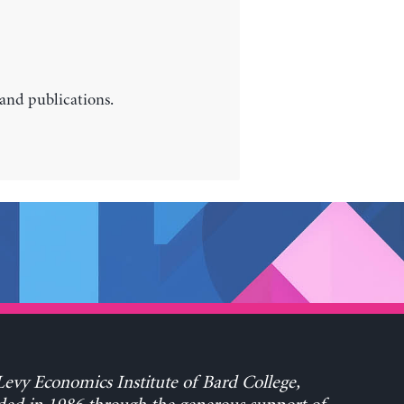
 and publications.
evy Economics Institute of Bard College,