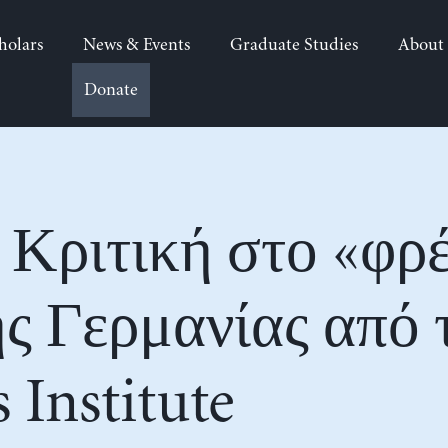
holars
News & Events
Graduate Studies
About
Donate
: Κριτική στο «φρ
ης Γερμανίας από 
Institute