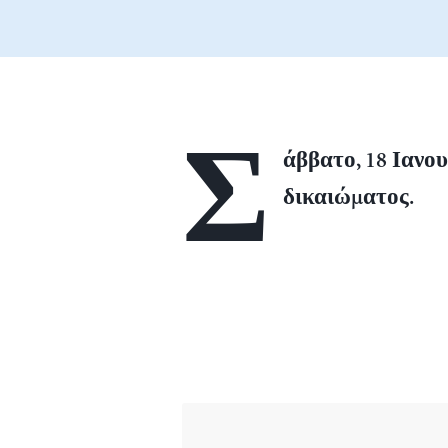
Σ
άββατο, 18 Ιανο
δικαιώματος.