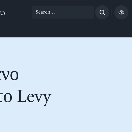
Search
|
 Us
for:
ένο
το Levy