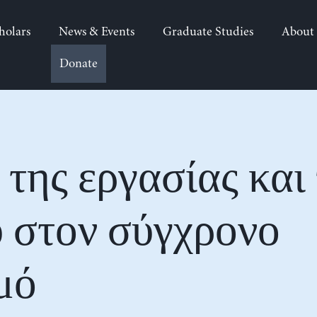
holars
News & Events
Graduate Studies
About
Donate
 της εργασίας και
 στον σύγχρονο
μό