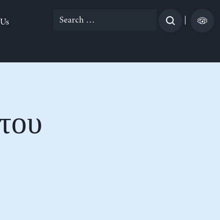
Search
|
 Us
for:
 του