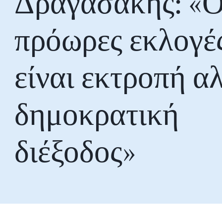
Δραγασάκης: «Ο
πρόωρες εκλογές
είναι εκτροπή α
δημοκρατική
διέξοδος»