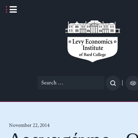
Skip
to
content
Search
|
for:
November 22, 2014