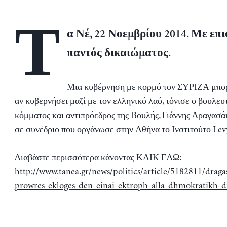
Τ
α Νέ, 22 Νοεμβρίου 2014. Με επ
παντός δικαιώματος.
Μια κυβέρνηση με κορμό τον ΣΥΡΙΖΑ μπορ
αν κυβερνήσει μαζί με τον ελληνικό λαό, τόνισε ο βουλευ
κόμματος και αντιπρόεδρος της Βουλής, Γιάννης Δραγασά
σε συνέδριο που οργάνωσε στην Αθήνα το Ινστιτούτο Lev
Διαβάστε περισσότερα κάνοντας ΚΛΙΚ ΕΔΩ:
http://www.tanea.gr/news/politics/article/5182811/draga
prowres-ekloges-den-einai-ektroph-alla-dhmokratikh-d