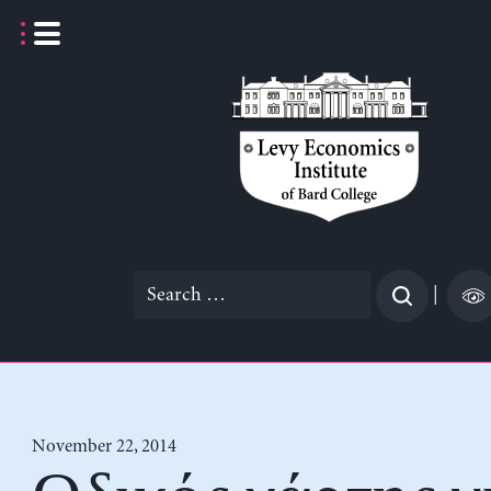
Skip
to
content
Search
|
for:
November 22, 2014