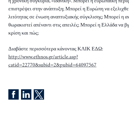
η χρονική συγκυρία, «ιδανική». Μπορεί η ευρωπαϊκή περι
επιστρέψει στην ανάπτυξη; Μπορεί η Ευρώπη να εξελιχθε
λιτότητας σε ένωση αναπτυξιακής σύγκλισης; Μπορεί η 
θωρακιστεί απέναντι στις απειλές; Μπορεί η Ελλάδα να βγ
κρίση και πώς;
Διαβάστε περισσότερα κάνοντας ΚΛΙΚ ΕΔΩ:
http://www.ethnos.gr/article.asp?
catid=22770&subid=2&pubid=64097567