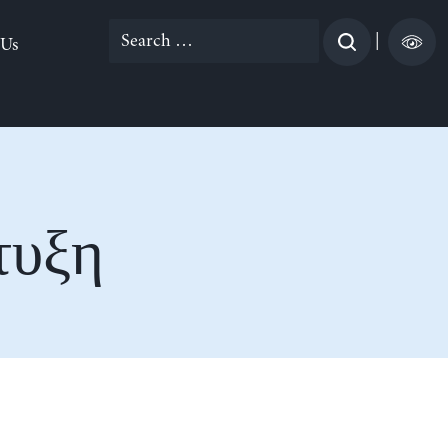
Search
|
 Us
for:
τυξη