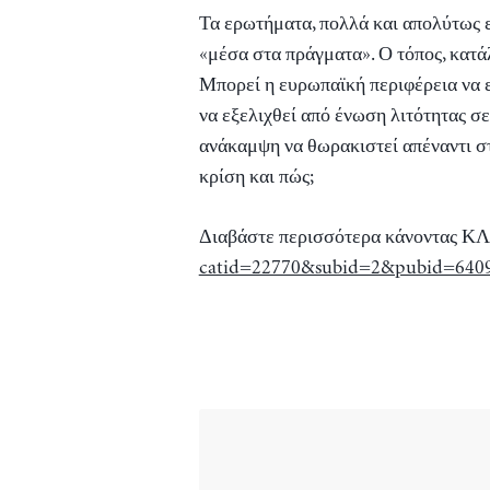
Τα ερωτήματα, πολλά και απολύτως επ
«μέσα στα πράγματα». Ο τόπος, κατάλ
Μπορεί η ευρωπαϊκή περιφέρεια να 
να εξελιχθεί από ένωση λιτότητας σ
ανάκαμψη να θωρακιστεί απέναντι στ
κρίση και πώς;
Διαβάστε περισσότερα κάνοντας Κ
catid=22770&subid=2&pubid=640