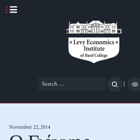
Skip
to
content
Search
|
for:
November 22, 2014