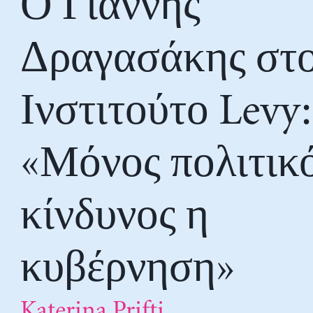
Ο Γιάννης
Δραγασάκης στ
Ινστιτούτο Levy:
«Μόνος πολιτικ
κίνδυνος η
κυβέρνηση»
Katerina Prifti