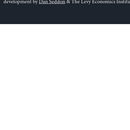
development by
Dan Seddon
& The Levy Economics Institu