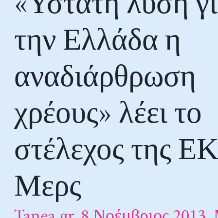
«Υστατη λύση γ
την Ελλάδα η
αναδιάρθρωση
χρέους» λέει το
στέλεχος της ΕΚ
Μερς
Tanea.gr, 8 Νοέμβριος 2013.