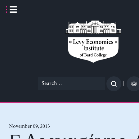
Skip
to
content
Search
|
for:
November 09, 2013