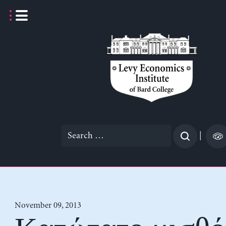
Skip
to
content
Search
|
for:
November 09, 2013