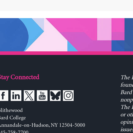
Stay Connected
The L
found
Bard 
nonpa
The L
Blithewood
or ot
ard College
opini
Annandale-on-Hudson, NY 12504-5000
issue
845-758-7700