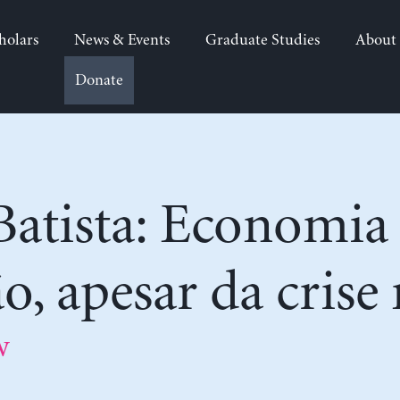
holars
News & Events
Graduate Studies
About
Donate
Batista: Economia
o, apesar da crise
w