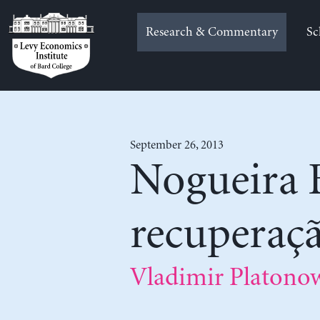
Skip
to
Research & Commentary
Sc
content
September 26, 2013
Nogueira 
recuperaçã
Vladimir Platono