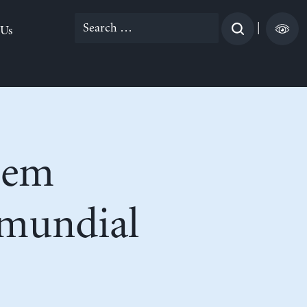
Search
|
 Us
for:
 em
 mundial