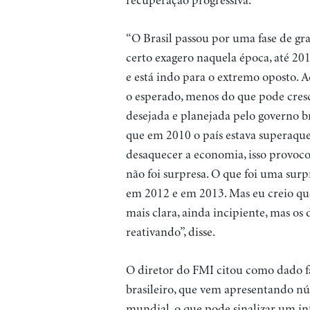
recuperação progressiva.
“O Brasil passou por uma fase de gr
certo exagero naquela época, até 20
e está indo para o extremo oposto. 
o esperado, menos do que pode cresc
desejada e planejada pelo governo br
que em 2010 o país estava superaqu
desaquecer a economia, isso provoc
não foi surpresa. O que foi uma surp
em 2012 e em 2013. Mas eu creio q
mais clara, ainda incipiente, mas os
reativando”, disse.
O diretor do FMI citou como dado f
brasileiro, que vem apresentando nú
mundial, o que pode sinalizar um in