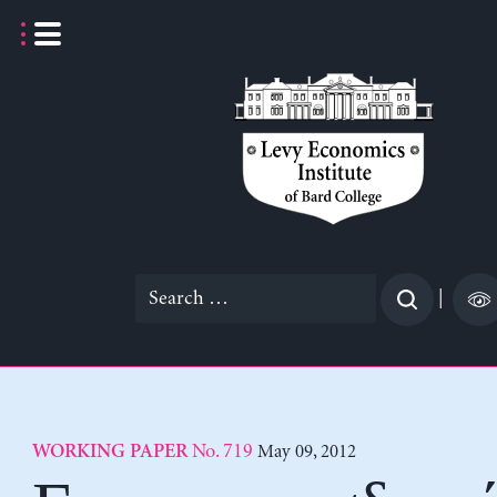
Skip
to
content
Search
|
for:
No. 719
May 09, 2012
WORKING PAPER