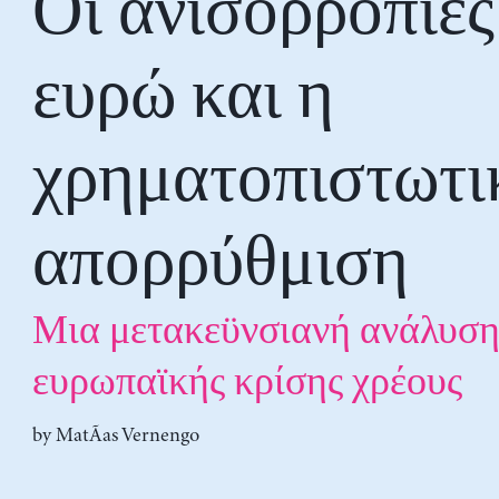
Οι ανισορροπίες
ευρώ και η
χρηματοπιστωτι
απορρύθμιση
Μια μετακεϋνσιανή ανάλυση
ευρωπαϊκής κρίσης χρέους
by
MatÃ­as Vernengo