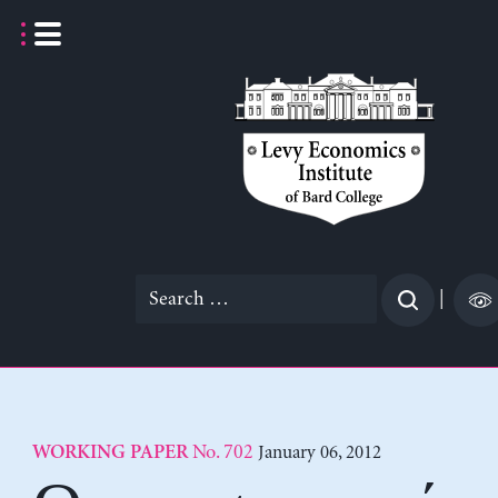
Skip
to
content
Search
|
for:
No. 702
January 06, 2012
WORKING PAPER