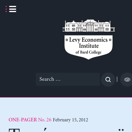
Skip
to
content
Search
|
for:
No. 26
February 15, 2012
ONE-PAGER