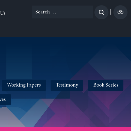
Search
|
 Us
for:
Working Papers
Testimony
Book Series
ves