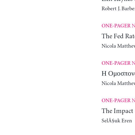
Robert J. Barbe
N
ONE-PAGER
The Fed Rate
Nicola Matthe
N
ONE-PAGER
Η Ομοσπονδ
Nicola Matthe
N
ONE-PAGER
The Impact 
SelÃ§uk Eren