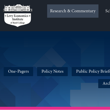
Skip
to
Research & Commentary
Sc
content
One-Pagers
Policy Notes
Public Policy Brief
Arc