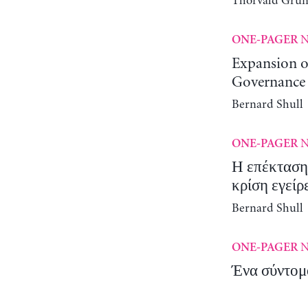
Thorvald Gru
N
ONE-PAGER
Expansion of
Governance
Bernard Shull
N
ONE-PAGER
Η επέκταση
κρίση εγείρ
Bernard Shull
N
ONE-PAGER
Ένα σύντομο