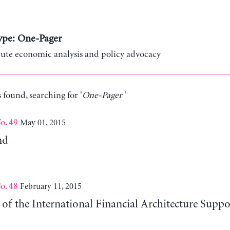
ype: One-Pager
te economic analysis and policy advocacy
 found, searching for '
One-Pager
'
o. 49
May 01, 2015
nd
o. 48
February 11, 2015
of the International Financial Architecture Supp