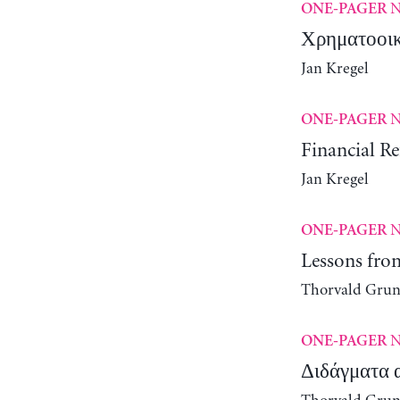
N
ONE-PAGER
Χρηματοοικο
Jan Kregel
N
ONE-PAGER
Financial R
Jan Kregel
N
ONE-PAGER
Lessons fro
Thorvald Gru
N
ONE-PAGER
Διδάγματα α